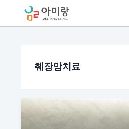
콘
텐
츠
로
건
너
뛰
기
췌장암치료