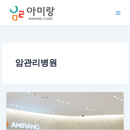
콘
텐
츠
로
건
너
뛰
기
암관리병원