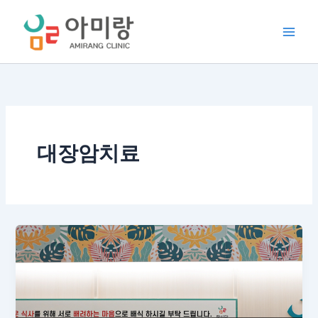
콘
텐
츠
로
건
너
뛰
기
대장암치료