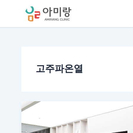
콘
텐
츠
로
건
너
뛰
기
고주파온열