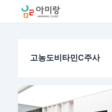
콘
텐
츠
로
건
너
뛰
기
고농도비타민C주사