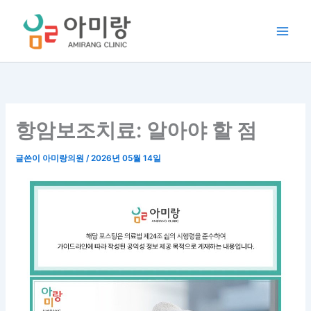
콘
텐
츠
로
건
너
뛰
기
항암보조치료: 알아야 할 점
글쓴이
아미랑의원
/
2026년 05월 14일