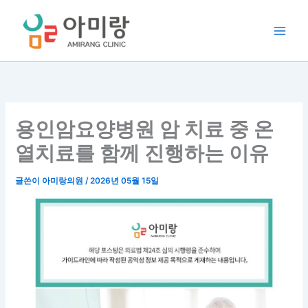
콘
텐
츠
로
건
너
뛰
기
용인암요양병원 암 치료 중 온
열치료를 함께 진행하는 이유
글쓴이
아미랑의원
/
2026년 05월 15일