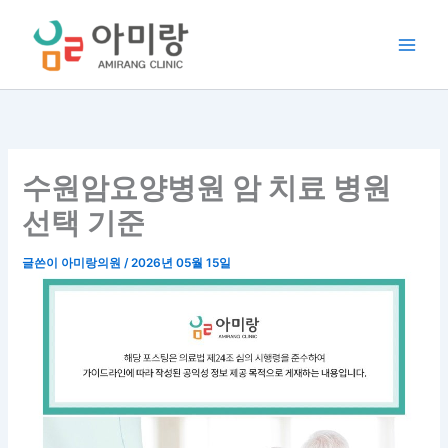
콘
텐
츠
로
건
너
뛰
기
수원암요양병원 암 치료 병원
선택 기준
글쓴이
아미랑의원
/
2026년 05월 15일