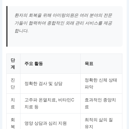
환자의 회복을 위해 아미랑의원은 여러 분야의 전문
가들이 협력하여 종합적인 외래 관리 서비스를 제공
합니다.
단
주요 활동
목표
계
진
정확한 신체 상태
정확한 검사 및 상담
단
파악
치
고주파 온열치료, 비타민C
효과적인 종양치
료
치료 등
료
회
최적의 삶의 질
영양 상담과 심리 지원
복
유지