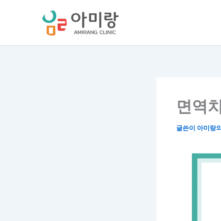
콘
텐
츠
로
건
너
뛰
기
면역치
글쓴이
아미랑