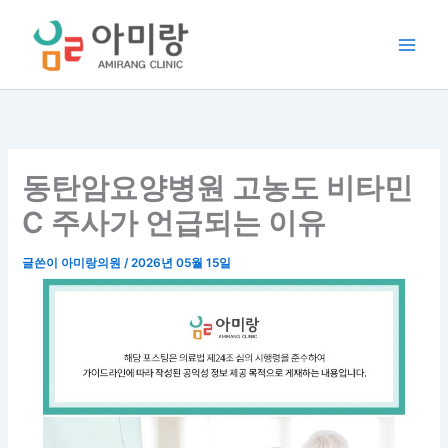
콘
텐
츠
로
건
너
뛰
기
동탄암요양병원 고농도 비타민
C 주사가 언급되는 이유
글쓴이
아미랑의원
/
2026년 05월 15일